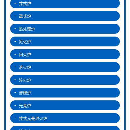
井式炉
罩式炉
热处理炉
氮化炉
回火炉
退火炉
淬火炉
渗碳炉
光亮炉
井式光亮退火炉