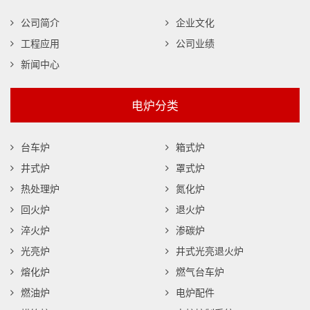
公司简介
企业文化
工程应用
公司业绩
新闻中心
电炉分类
台车炉
箱式炉
井式炉
罩式炉
热处理炉
氮化炉
回火炉
退火炉
淬火炉
渗碳炉
光亮炉
井式光亮退火炉
熔化炉
燃气台车炉
燃油炉
电炉配件