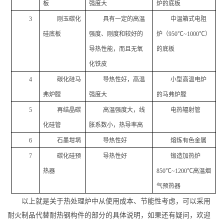
板
强度大
炉的底板
3
刚玉碳化
具有一定的高温
中温箱式电阻
硅底板
强度、刚度和较好的
炉（
950
℃
~1000
℃）
导热性能，而且无氧
的底板
化铁皮
4
碳化硅马
导热性好，高温
小型高温电炉
弗炉膛
强度大
的马弗炉膛
5
再结晶碳
高温强度大，线
电热辐射管
化硅管
胀系数小，热导率高
6
石墨坩埚
导热性好
熔炼有色金属
7
碳化硅预
导热性好
锻造加热炉
热器
850
℃
~1200
℃高温烟
气预热器
以上就是关于热处理炉中从使用成本、节能性考虑，可以采用
耐火制品代替耐热钢构件的部分的具体说明，如果还有疑问，欢迎