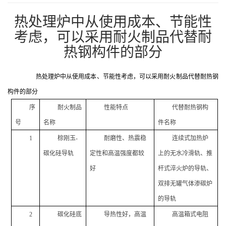
热处理炉中从使用成本、节能性
考虑，可以采用耐火制品代替耐
热钢构件的部分
热处理炉中从使用成本、节能性考虑，可以
采用耐火制品代替耐热钢
构件
的部分
序
耐火制品
性能特点
代替耐热钢构
号
名称
件名称
1
棕刚玉
-
耐磨性、热震稳
连续式加热炉
碳化硅导轨
定性和高温强度都较
上的无水冷滑轨、推
好
杆式淬火炉的导轨、
双排无罐气体渗碳炉
的导轨
2
碳化硅底
导热性好，高温
高温箱式电阻