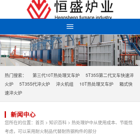
Toggle
navigation
热门搜索：
第三代10T热处理叉车炉
5T35S第二代叉车快速淬
火炉
5T35S代淬火炉
淬火机组
10T热处理叉车炉
箱式快
速淬火炉
新闻中心
您所在的位置：
首页
>
知识百科
> 热处理炉中从使用成本、节能性
考虑，可以采用耐火制品代替耐热钢构件的部分