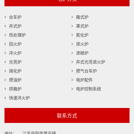
台车炉
箱式炉
井式炉
罩式炉
热处理炉
氮化炉
回火炉
退火炉
淬火炉
渗碳炉
光亮炉
井式光亮退火炉
熔化炉
燃气台车炉
燃油炉
电炉配件
烘箱炉
电炉控制系统
快速淬火炉
联系方式
地址：
江苏丹阳市里庄镇