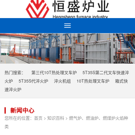
Toggle
navigation
热门搜索：
第三代10T热处理叉车炉
5T35S第二代叉车快速淬
火炉
5T35S代淬火炉
淬火机组
10T热处理叉车炉
箱式快
速淬火炉
新闻中心
您所在的位置：
首页
>
知识百科
> 燃气炉、燃油炉、燃煤炉火焰种
类