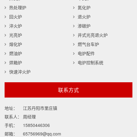
热处理炉
氮化炉
回火炉
退火炉
淬火炉
渗碳炉
光亮炉
井式光亮退火炉
熔化炉
燃气台车炉
燃油炉
电炉配件
烘箱炉
电炉控制系统
快速淬火炉
联系方式
地址：
江苏丹阳市里庄镇
联系人：
周经理
手机：
15850446306
邮箱：
65756969@qq.com