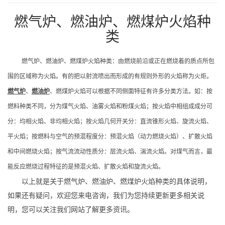
燃气炉、燃油炉、燃煤炉火焰种
类
燃气炉、燃油炉、燃煤炉火焰种类
：
由燃烧前沿或正在燃烧着的质点所包
围的区域称为火焰。有的把以射流喷出而形成的有规则外形的火焰称为火炬。
燃气炉
、
燃油炉
、燃煤炉
火焰可以根据不同侧面特征有许多分类方法。如：按
燃料种类不同，分为煤气火焰、油雾火焰和粉煤火焰；按火焰中相组成成分可
分：均相火焰、非均相火焰；按火焰几何开关分：直流锥形火焰、旋流火焰、
平火焰；按燃料与空气的预混程度分：预混火焰（动力燃烧火焰）、扩散火焰
和中间燃烧火焰；按气流流动性质分：层流火焰、湍流火焰。对煤气而言，最
能反应燃烧过程特征的是预混火焰、扩散火焰和旋流火焰。
以上就是关于燃气炉、燃油炉、燃煤炉火焰种类的具体说明，
如果还有疑问，欢迎您来电咨询，我们为您持续更新更多相关说
明，您可以关注我们网站了解更多资讯。