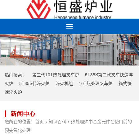
Toggle
navigation
热门搜索：
第三代10T热处理叉车炉
5T35S第二代叉车快速淬
火炉
5T35S代淬火炉
淬火机组
10T热处理叉车炉
箱式快
速淬火炉
新闻中心
您所在的位置：
首页
>
知识百科
> 热处理炉中合金元件在使用前的
预先氧化处理