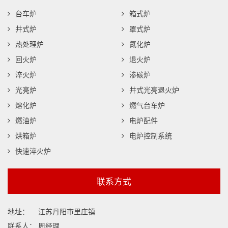
台车炉
箱式炉
井式炉
罩式炉
热处理炉
氮化炉
回火炉
退火炉
淬火炉
渗碳炉
光亮炉
井式光亮退火炉
熔化炉
燃气台车炉
燃油炉
电炉配件
烘箱炉
电炉控制系统
快速淬火炉
联系方式
地址：
江苏丹阳市里庄镇
联系人：
周经理