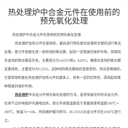
热处理炉中合金元件在使用前的
预先氧化处理
热处理炉中
合金元件在使用前
的
预先氧化处理
热处理炉加热
元件在使用前，最后进行预先氧化处理和交替的进行氧化
处理，使元件表面生成一层较纯的氧化膜，起到一定程度的保护作用。铁铬铝
合金纯的氧化膜呈灰色，主要成分为νAl2O3和α- Al2O3。镍铬合金纯的氧化膜
呈墨绿色，主要成分为Cr2O3。这种纯的氧化膜组织是致密的，而且是难熔的。
它紧密地附着在
热处理炉加热
元件的基体上，具有一定的抗饰性，因而起到某
种程度的保护作用。
热处理炉
中
合金元件预先氧化处理的方法，是将安装完毕的合金元件，
在烘干过的电阻炉内通电加热，使元件表面温度低于其最高使用温度100℃～
200℃，保温7h～10h，然后随炉缓冷即可。0Cr25Al5合金元件可在1050℃进行
之。