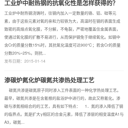
工业炉中耐热钢的抗氧化性是怎样获得的？
工业炉中耐热钢浇铸时，往钢内加入一定数量的铬、铝、硅等元
素，由于这些元素对氧的亲和力较铁为大，高温时在钢的表面生成
致密的高熔点氧化膜，不分解，不龟裂，严密地覆盖住金属表面，
使通过氧化膜的扩散不易进行，从而保护钢免于继续氧化。如钢中
含Cr的质量分数15%时，其抗氧化温度可达900℃；若含Cr的质量
分数20%~25%，则抗...
发布日期：2015-01-14
渗碳炉氮化炉碳氮共渗热处理工艺
碳氮共渗是碳氮原子同时渗入工件表面的一种化学热处理工艺。
最早，碳氮共渗是在含氰根的盐浴炉中进行的，故此又称氰化。渗
碳与渗氮相结合的的工艺，具有如下特点： 1．氮的渗入降低了钢
的临界点。氮是扩大γ相区的合金元素，降低了渗层的相变温度A1与
A3，碳氮...