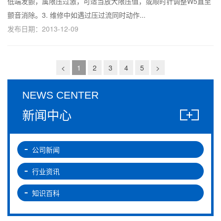
低端发颤，属限压过激，可适当放大限压值，或顺时针调整W5直至
颤音消除。3. 维修中如遇过压过流同时动作...
发布日期：2013-12-09
<
1
2
3
4
5
>
NEWS CENTER
新闻中心
公司新闻
行业资讯
知识百科