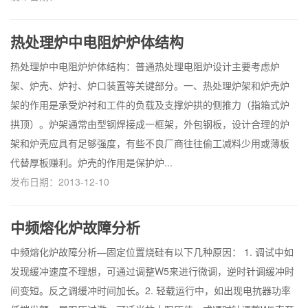
热处理炉中电阻炉炉体结构
热处理炉中电阻炉炉体结构：普通热处理电阻炉设计主要考虑炉
架、炉壳、炉衬、炉口装置等关键部分。一、热处理炉架和炉壳炉
架的作用是承受炉衬和工件的负载及支撑炉拱的侧推力（指箱式炉
拱顶）。炉架通常由型钢焊接成一框架，外包钢板，设计合理的炉
架和炉壳应具有足够强度，有些不良厂商往往偷工减料少用或薄板
代替厚板赚利。炉壳的作用是保护炉...
发布日期：2013-12-10
中频熔化炉故障分析
中频熔化炉故障分析—固定位置烧硅有以下几种原因： 1. 调试中如
发现缓冲速度不理想，可通过调整W5来进行微调，逆时针调缓冲时
间变短。反之调缓冲时间加长。2. 轻载运行中，如出现电抗器功率