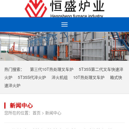
Toggle
navigation
热门搜索：
第三代10T热处理叉车炉
5T35S第二代叉车快速淬
火炉
5T35S代淬火炉
淬火机组
10T热处理叉车炉
箱式快
速淬火炉
新闻中心
您所在的位置：
首页
>
新闻中心