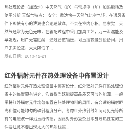
热处理设备（加热炉）中天然气（炉）与常规电（炉）加热能耗及
使用分析 天然气特点： 安全：散逸快—天然气比空气轻，在通风条
件下即使有小的泄漏也会迅速散逸，不会在室内存积。易察觉—天
然气通常为无色无味，在输配过程中采用加臭工艺，万一泄漏能及
早发现。用户无需贮藏—通过管道输送，可直接输送到设备间，用
户无需贮藏，大大降低了...
发布日期：2013-12-21
红外辐射元件在热处理设备中佈置设计
红外辐射元件在热处理设备中佈置设计：红外辐射元件在热处理设
备中的佈置颇有讲究，佈置得当既能提高品质又可节约能源。一般
常将红外辐射元件均匀布置在热处理物料的周围，有合适的辐射距
离和儘可能均匀的辐射程度分布。考虑红外热射线如同可见光等所
有的电磁波一样沿直线传播。因此对外形复杂且本身导热性差的工
件要注意不要出现太大的热射线照...