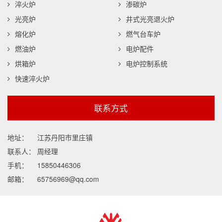
淬火炉
渗碳炉
光亮炉
井式光亮退火炉
熔化炉
燃气台车炉
燃油炉
电炉配件
烘箱炉
电炉控制系统
快速淬火炉
联系方式
地址：
江苏丹阳市里庄镇
联系人：
周经理
手机：
15850446306
邮箱：
65756969@qq.com