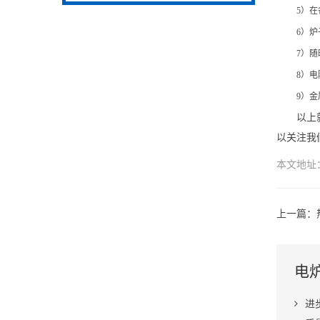
5）
在
6）
炉
7）
随
8）
电
9）
以上
以关注我
本文地址
上一篇：
电
进