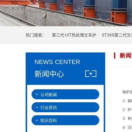
热门搜索：
第三代10T热处理叉车炉
5T35S第二代
新闻
NEWS CENTER
新闻中心
电炉
公司新闻
1）
操
行业资讯
2）
炉
3）
有
知识百科
4）
注