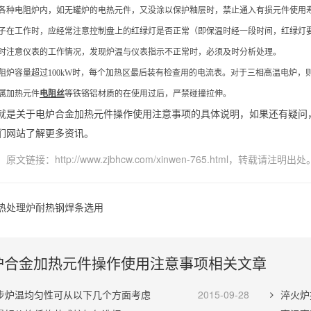
各种电阻炉内，如无罐炉的电热元件，又没涂以保护釉层时，禁止通入有损元件使用
子在工作时，应经常注意控制盘上的红绿灯是否正常（即保温时经一段时间，红绿灯
时注意仪表的工作情况，发现炉温与仪表指示不正常时，必须及时分析处理。
阻炉容量超过100kW时，每个加热区最后装有检查用的电流表。对于三相高温电炉，
金属加热元件
电阻丝
等铁铬铝材质的在使用过后，严禁碰撞拉伸。
就是关于电炉合金加热元件操作使用注意事项的具体说明，如果还有疑问
们网站了解更多资讯。
：原文链接：
http://www.zjbhcw.com/xinwen-765.html
，转载请注明出处
热处理炉耐热钢焊条选用
炉合金加热元件操作使用注意事项相关文章
步炉温均匀性可从以下几个方面考虑
2015-09-28
淬火炉