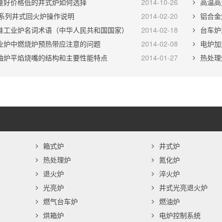
量好价格低的井式炉如何选择
2014-10-26
高温高
J系列井式回火炉操作说明
2014-02-20
铝合金
准工业炉名词术语（中华人民共和国国家）
2014-02-18
台车炉
业炉中燃烧炉预热带应注意的问题
2014-02-08
电炉加
油炉平焰烧嘴的结构和主要性能特点
2014-01-27
热处理
箱式炉
井式炉
热处理炉
氮化炉
退火炉
淬火炉
光亮炉
井式光亮退火炉
燃气台车炉
燃油炉
烘箱炉
电炉控制系统