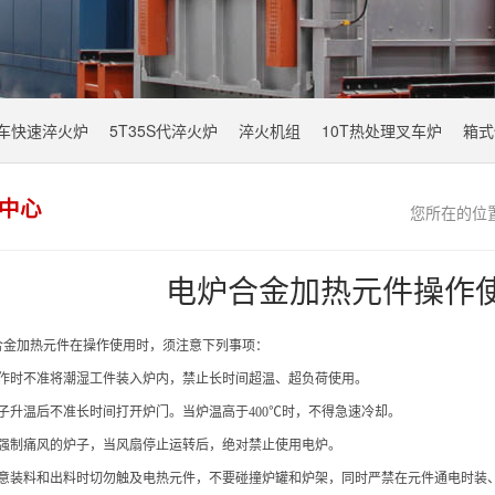
叉车快速淬火炉
5T35S代淬火炉
淬火机组
10T热处理叉车炉
箱式
中心
您所在的位
电炉合金加热元件操作
合金
加热
元件在操作使用时，须注意下列事项：
作时不准将潮湿工件装入炉内，禁止长时间超温、超负荷使用。
子升温后不准长时间打开炉门。当炉温高于400℃时，不得急速冷却。
强制痛风的炉子，当风扇停止运转后，绝对禁止使用电炉。
意装料和出料时切勿触及电热元件，不要碰撞炉罐和炉架，同时严禁在元件通电时装