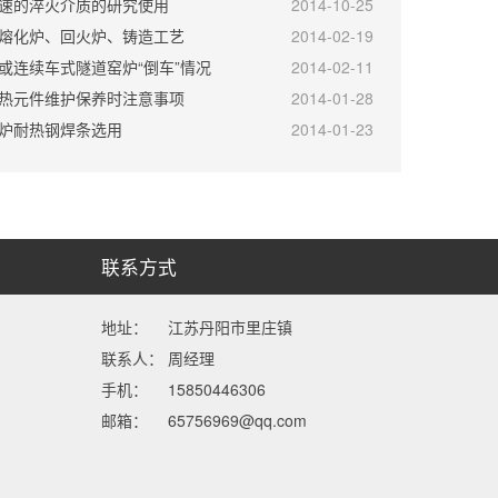
速的淬火介质的研究使用
2014-10-25
熔化炉、回火炉、铸造工艺
2014-02-19
或连续车式隧道窑炉“倒车”情况
2014-02-11
热元件维护保养时注意事项
2014-01-28
炉耐热钢焊条选用
2014-01-23
联系方式
地址：
江苏丹阳市里庄镇
联系人：
周经理
手机：
15850446306
邮箱：
65756969@qq.com