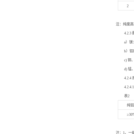
2
注：纯度高
4.2
a）镁
b）
c) 
d)
4.2
4.2
表2
纯
≥30
注：1、一