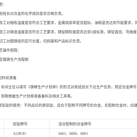
责：
 炉前班长对合金的化学成份是否合格负责。
2 熔炼工对熔炼温度是否符合工艺要求，金属烧损率是否超标，油耗是否达到节能要求
3 铸造工对铸造温度是否符合工艺要求，铸锭精粒度是否达到1级标准，铸锭直径、弯曲
 锯切工对圆铸锭的定尺长度，切斜度和产品标识负责。
工艺操作规程：
定
熔铸生产流程图
1 配料前准备
2.1.1 车间主任以填写《铸棒生产计划单》的形式对各班班长下达生产任务，规定合金
.1.2 到限根据生产计划单准备备料及相关工具等。
2.2 原铝锭的使用：不同品位的原铝锭，适合于配制不同牌号的合金，在配制合金时，应
号
铝锭牌号
适合配制的合金牌号
AL99.85
6463、6060、6063