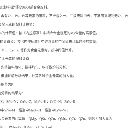
级废料指外购的6000系合金废料。
.4.2 含有Zn、Pb、Bi等元素的废料，不准混入一、二级废料中去，不准用来配制无Zn
.5 合金元素的配料计算值：
Mg%的计算值：按《内控标准》中相应合金规定的Mg含量的高限值。
Si%的计算值：按《内控标准》中硅含量的中间值来计算硅种的重量。
Cu、Mn、Cr、Zn等作为合金元素时，按中间值计算。
.6 合金元素的配料计算
.6.1 先将铝料熔化，搅拌均匀，取样做炉前分析。
.6.2 根据炉前分析结果，计算各种合金元素的加入量。
总投炉量为P；
炉前分析的结果为：
=X；Si%=Y；Cu%=Z；Mn%=K；Cr%=N；Zn%=R；
硅种中Si%=M；锰剂中Mn%=H；铬剂中Cr%=W；
各合金元素的计算值：QMg、QSi、QCu、QMn、QCr、QZn，则各为加入量为
Mg锭： PMg=P×（QMg –X）%（kg）