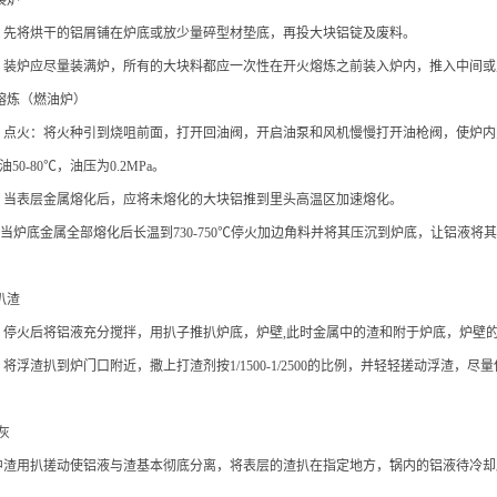
 装炉
.2.1 先将烘干的铝屑铺在炉底或放少量碎型材垫底，再投大块铝锭及废料。
3.2.2 装炉应尽量装满炉，所有的大块料都应一次性在开火熔炼之前装入炉内，推入中
 熔炼
（燃油炉）
3.3.1 点火：将火种引到烧咀前面，打开回油阀，开启油泵和风机慢慢打开油枪阀，
50-80℃，油压为0.2MPa。
.3.2 当表层金属熔化后，应将未熔化的大块铝推到里头高温区加速熔化。
.3.3当炉底金属全部熔化后长温到730-750℃停火加边角料并将其压沉到炉底，让铝液
 扒渣
.4.1 停火后将铝液充分搅拌，用扒子推扒炉底，炉壁,此时金属中的渣和附于炉底，炉壁
.4.2 将浮渣扒到炉门口附近，撒上打渣剂按1/1500-1/2500的比例，并轻轻搓动
炒灰
中渣用扒搓动使铝液与渣基本彻底分离，将表层的渣扒在指定地方，锅内的铝液待冷却