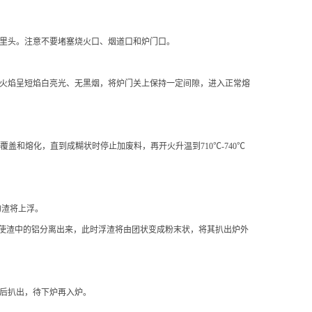
间或里头。注意不要堵塞烧火口、烟道口和炉门口。
使炉内火焰呈短焰白亮光、无黑烟，将炉门关上保持一定间隙，进入正常熔
将其覆盖和熔化，直到成糊状时停止加废料，再开火升温到710℃-740℃
的渣将上浮。
浮渣，尽量使渣中的铝分离出来，此时浮渣将由团状变成粉末状，将其扒出炉外
后扒出，待下炉再入炉
。