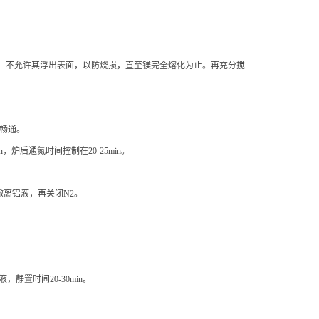
镁锭压沉，不允许其浮出表面，以防烧损，直至镁完全熔化为止。再充分搅
否畅通。
in，炉后通氮时间控制在20-25min。
撤离铝液，再关闭N2。
静置时间20-30min。