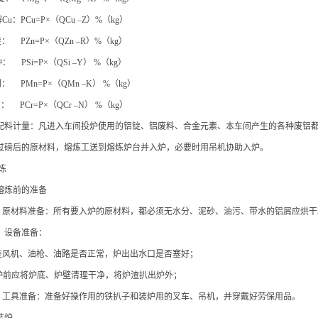
解Cu：PCu=P×（QCu –Z）%（kg）
锭： PZn=P×（QZn –R）%（kg）
种： PSi=P×（QSi –Y） %（kg）
锰剂： PMn=P×（QMn –K） %（kg）
剂： PCr=P×（QCr –N） %（kg）
2.7 配料计量：凡进入车间投炉使用的铝锭、铝废料、合金元素、本车间产生的各种废
.8 过磅后的原材料，熔炼工送到熔炼炉台并入炉，必要时用吊机协助入炉。
熔炼
1 熔炼前的准备
.1.1 原材料准备：所有要入炉的原材料，都必须无水分、泥砂、油污、带水的铝屑应烘
1.2 设备准备：
 检查风机、油枪、油路是否正常，炉出出水口是否塞好；
 装炉前应将炉底、炉壁清理干净，将炉渣扒出炉外；
.1.3 工具准备：准备好操作用的铁扒子和装炉用的叉车、吊机，并穿戴好劳保用品。