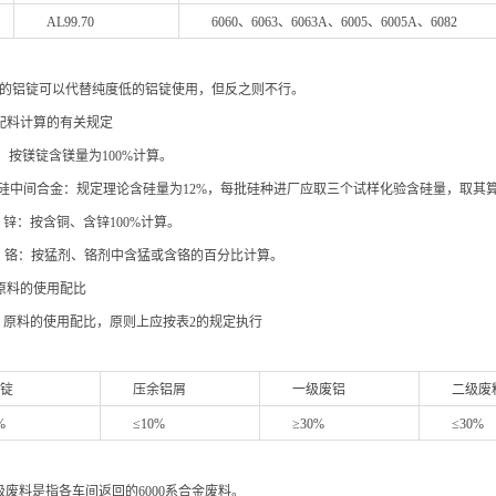
AL99.70
6060、6063、6063A、6005、6005A、6082
的铝锭可以代替纯度低的铝锭使用，但反之则不行。
.3 配料计算的有关规定
：按镁锭含镁量为100%计算。
铝硅中间合金：规定理论含硅量为12%，每批硅种进厂应取三个试样化验含硅量，取其
铜、锌：按含铜、含锌100%计算。
 锰、铬：按猛剂、铬剂中含猛或含铬的百分比计算。
.4 原料的使用配比
.4.1 原料的使用配比，原则上应按表2的规定执行
铝锭
压余铝屑
一级废铝
二级废
%
≤10%
≥30%
≤30%
级废料是指各车间返回的6000系合金废料。