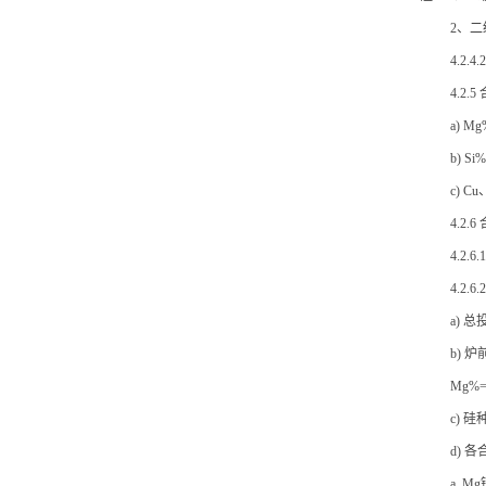
2、二
4.2
4.2
a) 
b) 
c) 
4.2
4.2
4.2
a) 
b) 
Mg%
c) 
d) 
a. 