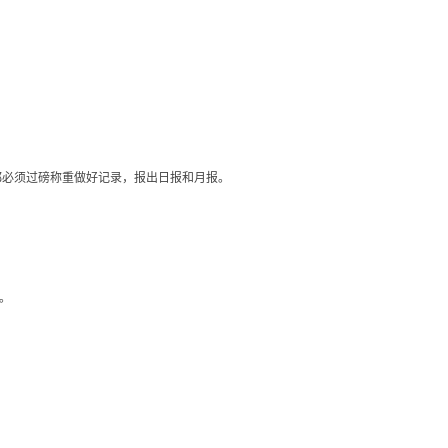
铝都必须过磅称重做好记录，报出日报和月报。
干。