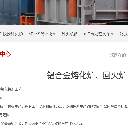
叉车快速淬火炉
5T35S代淬火炉
淬火机组
10T热处理叉车炉
箱式
中心
您所在的
铝合金熔化炉、回火炉
金熔化铸造工艺
的
确定圆铸锭生产过程的工艺要求和操作方法，以确保所生产的圆铸锭符合内控质量标准
用范围
6000系铝合金，外经为Ф4″-Ф9″圆铸锭的生产作业活动。