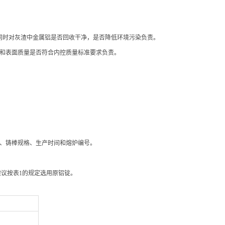
，同时对灰渣中金属铝是否回收干净，是否降低环境污染负责。
度和表面质量是否符合内控质量标准要求负责。
牌号、铸棒规格、生产时间和熔炉编号。
建议按表1的规定选用原铝锭。