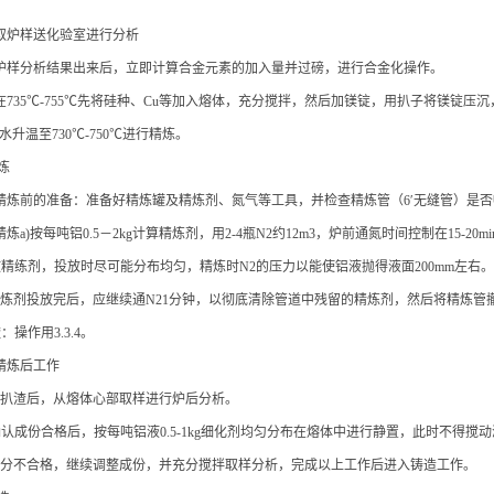
.1 取炉样送化验室进行分析
.2 炉样分析结果出来后，立即计算合金元素的加入量并过磅，进行合金化操作。
.3 在735℃-755℃先将硅种、Cu等加入熔体，充分搅拌，然后加镁锭，用扒子将
升温至730℃-750℃进行精炼。
精炼
.1 精炼前的准备：准备好精炼罐及精炼剂、氮气等工具，并检查精炼管（6′无缝管）是
.2 精炼a)按每吨铝0.5－2kg计算精炼剂，用2-4瓶N2约12m3，炉前通氮时间控制在15-20m
放精练剂，投放时尽可能分布均匀，精炼时N2的压力以能使铝液抛得液面200mm左右。
当精炼剂投放完后，应继续通N21分钟，以彻底清除管道中残留的精炼剂，然后将精炼管
渣：操作用3.3.4。
3 精炼后工作
精炼扒渣后，从熔体心部取样进行炉后分析。
确认成份合格后，按每吨铝液0.5-1kg细化剂均匀分布在熔体中进行静置，此时不得搅动液，
若成分不合格，继续调整成份，并充分搅拌取样分析，完成以上工作后进入铸造工作。