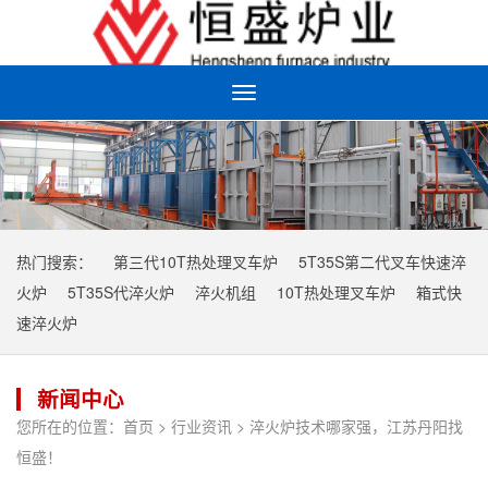
Toggle
navigation
热门搜索：
第三代10T热处理叉车炉
5T35S第二代叉车快速淬
火炉
5T35S代淬火炉
淬火机组
10T热处理叉车炉
箱式快
速淬火炉
新闻中心
您所在的位置：
首页
>
行业资讯
> 淬火炉技术哪家强，江苏丹阳找
恒盛！