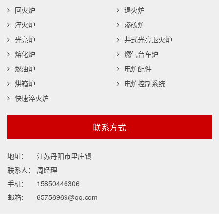
回火炉
退火炉
淬火炉
渗碳炉
光亮炉
井式光亮退火炉
熔化炉
燃气台车炉
燃油炉
电炉配件
烘箱炉
电炉控制系统
快速淬火炉
联系方式
地址：
江苏丹阳市里庄镇
联系人：
周经理
手机：
15850446306
邮箱：
65756969@qq.com