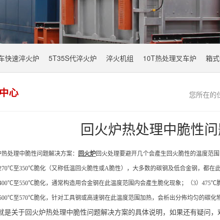
叉车快速淬火炉
5T35S代淬火炉
淬火机组
10T热处理叉车炉
箱式
中心
您所在的
回火炉热处理中脆性问
炉热处理中
脆性
问题解决方案：
回火炉
回火处理要避开几个会產生回火脆性的温度范围
）270℃至350℃脆化（又称低温回火脆性或A脆性），大多数的碳钢及低合金钢，都
400℃至550℃脆化，通常构造用合金钢在此温度范围内会產生脆化现象；（3）475℃
）500℃至570℃脆化，针对工具钢或高速钢在此温度范围加热，会析出分佈均匀的碳
就是关于回火炉热处理中脆性问题解决方案的具体说明，如果还有疑问，