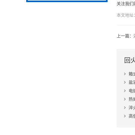
关注我们
本文地址
上一篇：
回
箱
盐
电
热
淬
高