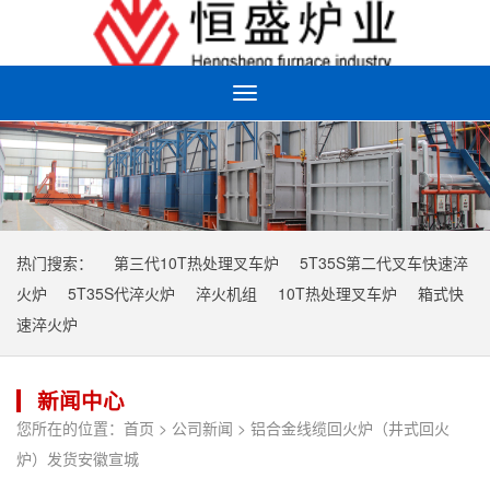
Toggle
navigation
热门搜索：
第三代10T热处理叉车炉
5T35S第二代叉车快速淬
火炉
5T35S代淬火炉
淬火机组
10T热处理叉车炉
箱式快
速淬火炉
新闻中心
您所在的位置：
首页
>
公司新闻
> 铝合金线缆回火炉（井式回火
炉）发货安徽宣城