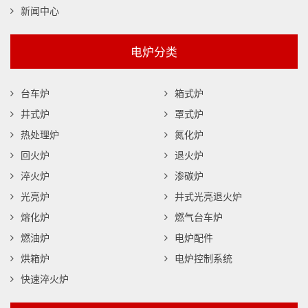
新闻中心
电炉分类
台车炉
箱式炉
井式炉
罩式炉
热处理炉
氮化炉
回火炉
退火炉
淬火炉
渗碳炉
光亮炉
井式光亮退火炉
熔化炉
燃气台车炉
燃油炉
电炉配件
烘箱炉
电炉控制系统
快速淬火炉