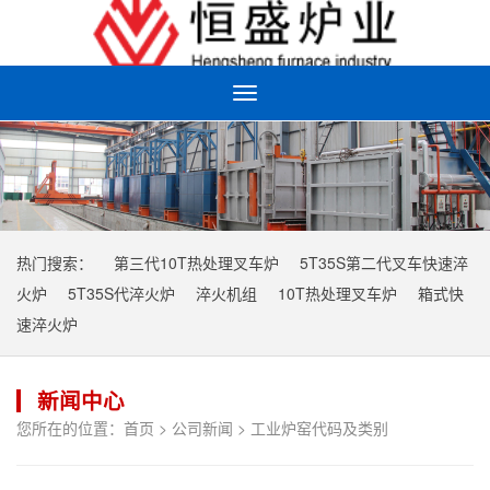
Toggle
navigation
热门搜索：
第三代10T热处理叉车炉
5T35S第二代叉车快速淬
火炉
5T35S代淬火炉
淬火机组
10T热处理叉车炉
箱式快
速淬火炉
新闻中心
您所在的位置：
首页
>
公司新闻
> 工业炉窑代码及类别